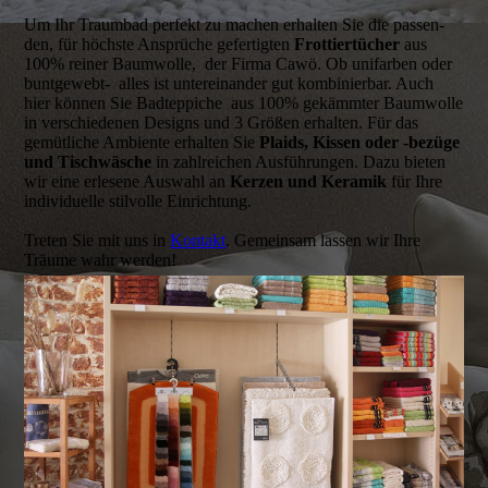
Um Ihr Traum­bad perfekt zu machen erhalten Sie die passen­
den, für höchste An­sprüche gefertigten
Frottiertücher
aus
100% reiner Baum­wolle, der Firma Cawö. Ob unifarben oder
buntgewebt- alles ist untereinander gut kombinierbar. Auch
hier können Sie Bad­teppiche aus 100% gekämmter Baum­wolle
in verschie­denen Designs und 3 Größen erhalten. Für das
gemütliche Ambiente erhalten Sie
Plaids, Kissen oder -bezüge
und Tischwäsche
in zahlreichen Aus­füh­rungen. Dazu bieten
wir eine erle­sene Auswahl an
Kerzen und Keramik
für Ihre
indivi­duelle stilvolle Ein­richtung.
Treten Sie mit uns in
Kontakt
. Gemein­sam lassen wir Ihre
Träume wahr werden!