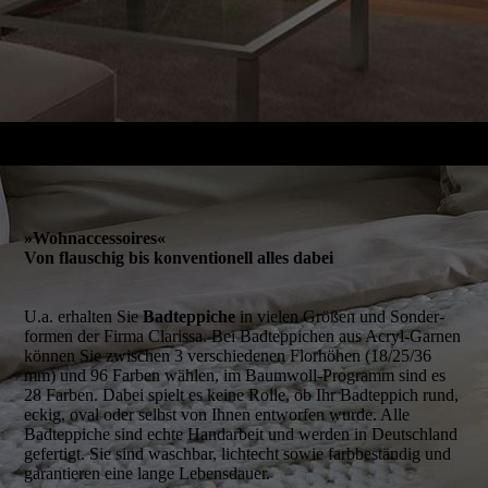
»Wohnacces­soires«
Von flauschig bis konventionell alles dabei
U.a. erhalten Sie
Badteppiche
in vielen Größen und Sonder­
formen der Firma Clarissa. Bei Bad­teppichen aus Acryl-Garnen
können Sie zwischen 3 verschiedenen Florhöhen (18/25/36
mm) und 96 Farben wählen, im Baumwoll-Programm sind es
28 Farben. Dabei spielt es keine Rolle, ob Ihr Bad­teppich rund,
eckig, oval oder selbst von Ihnen entworfen wurde. Alle
Badteppiche sind echte Hand­arbeit und werden in Deutschland
gefer­tigt. Sie sind wasch­bar, licht­echt sowie farb­­bestän­dig und
garan­­tieren eine lange Lebens­dauer.